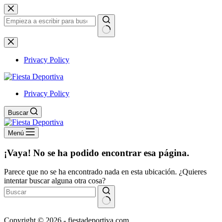
Saltar
al
contenido
Sin
resultados
Privacy Policy
Privacy Policy
Buscar
Menú
¡Vaya! No se ha podido encontrar esa página.
Parece que no se ha encontrado nada en esta ubicación. ¿Quieres
intentar buscar alguna otra cosa?
Sin
Copyright © 2026 - fiestadeportiva.com
resultados