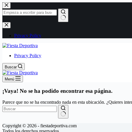
Saltar
al
contenido
Sin
resultados
Privacy Policy
Privacy Policy
Buscar
Menú
¡Vaya! No se ha podido encontrar esa página.
Parece que no se ha encontrado nada en esta ubicación. ¿Quieres inten
Sin
Copyright © 2026 - fiestadeportiva.com
resultados
Todos los derechos reservados