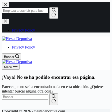
Saltar
al
contenido
Sin
resultados
Privacy Policy
Privacy Policy
Buscar
Menú
¡Vaya! No se ha podido encontrar esa página.
Parece que no se ha encontrado nada en esta ubicación. ¿Quieres
intentar buscar alguna otra cosa?
Sin
Copyright © 2026 - fiestadeportiva.com
resultados