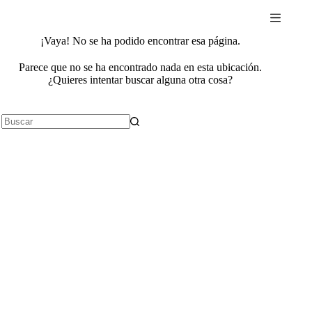
Saltar
al
contenido
¡Vaya! No se ha podido encontrar esa página.
Parece que no se ha encontrado nada en esta ubicación.
¿Quieres intentar buscar alguna otra cosa?
Sin
resultados