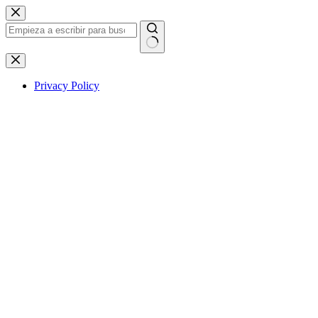
Saltar
al
contenido
Sin
resultados
Privacy Policy