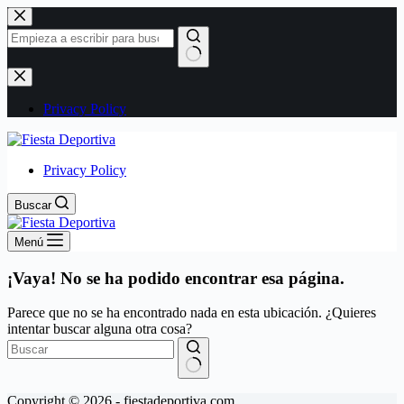
Saltar
al
contenido
Sin
resultados
Privacy Policy
Privacy Policy
Buscar
Menú
¡Vaya! No se ha podido encontrar esa página.
Parece que no se ha encontrado nada en esta ubicación. ¿Quieres
intentar buscar alguna otra cosa?
Sin
Copyright © 2026 - fiestadeportiva.com
resultados