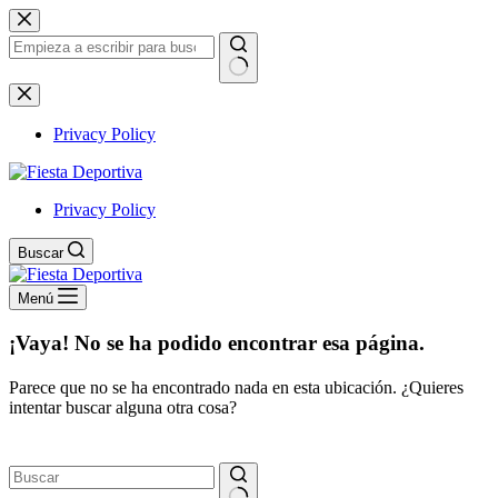
Saltar
al
contenido
Sin
resultados
Privacy Policy
Privacy Policy
Buscar
Menú
¡Vaya! No se ha podido encontrar esa página.
Parece que no se ha encontrado nada en esta ubicación. ¿Quieres
intentar buscar alguna otra cosa?