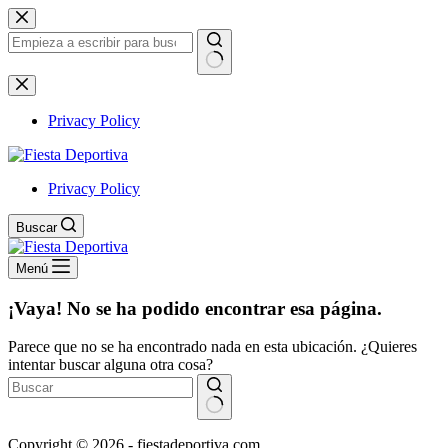
Saltar
al
contenido
Sin
resultados
Privacy Policy
Privacy Policy
Buscar
Menú
¡Vaya! No se ha podido encontrar esa página.
Parece que no se ha encontrado nada en esta ubicación. ¿Quieres
intentar buscar alguna otra cosa?
Sin
Copyright © 2026 - fiestadeportiva.com
resultados