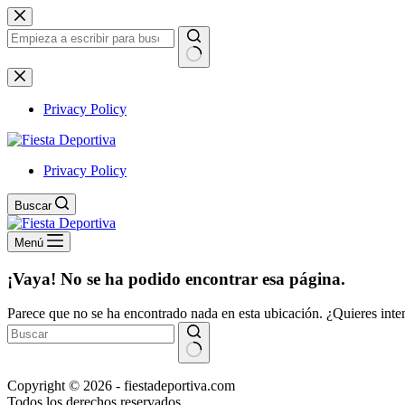
Saltar
al
contenido
Sin
resultados
Privacy Policy
Privacy Policy
Buscar
Menú
¡Vaya! No se ha podido encontrar esa página.
Parece que no se ha encontrado nada en esta ubicación. ¿Quieres inten
Sin
Copyright © 2026 - fiestadeportiva.com
resultados
Todos los derechos reservados