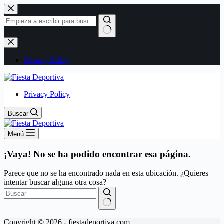
Saltar
al
contenido
Sin
resultados
Privacy Policy
Privacy Policy
Buscar
Menú
¡Vaya! No se ha podido encontrar esa página.
Parece que no se ha encontrado nada en esta ubicación. ¿Quieres
intentar buscar alguna otra cosa?
Sin
Copyright © 2026 - fiestadeportiva.com
resultados