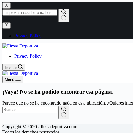
Saltar
al
contenido
Sin
resultados
Privacy Policy
Privacy Policy
Buscar
Menú
¡Vaya! No se ha podido encontrar esa página.
Parece que no se ha encontrado nada en esta ubicación. ¿Quieres inten
Sin
Copyright © 2026 - fiestadeportiva.com
resultados
Todos los derechos reservados